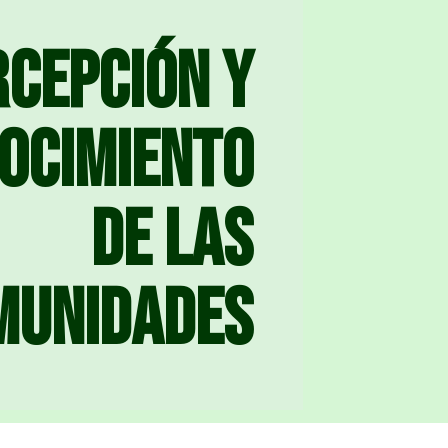
rcepción y
ocimiento
de las
munidades