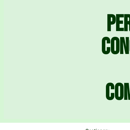
Pe
con
co