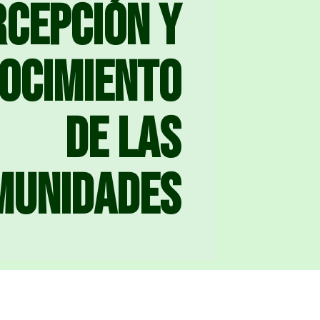
rcepción y
ocimiento
de las
munidades