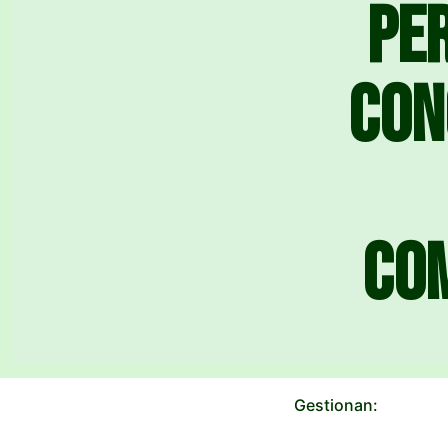
Pe
con
co
Gestionan: